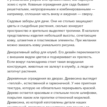
эскиз с нуля. Кованые ограждения для сада бывают
решетчатыми, непрозрачными и комбинированными —
например, сплошная часть внизу и ажурная — сверху.
Садовые заборы для дачи. Они не столько защищают
цветы и съедобные растения, сколько зонируют
пространство и зрительно выделяют тропинки. В каталоге
представлены изделия небольшой высоты, сочетающие
ковку, штакетник и пластиковые элементы. При желании
можно заказать ковку уникального рисунка.
Декоративный забор для клумб. Его дизайн перекликается
с внешним видом цветов и подчеркивает их прелесть.
Если вокруг палисадника стоит такая воздушная
конструкция, животные не залезут в клумбу, а люди не
затопчут растения.
Деревянные ограждения во дворах. Древесина выглядит
«теплой», естественной и гармоничной. У нее приятная
текстура, которую не обязательно перекрывать краской.
Дерево остается красивым и стильным после шлифовки,
покрытия лаком или пропитки оттеночной морилкой.
Древесина, из которой изготовлены детали наших
конструкций, пропитана веществами для защиты от