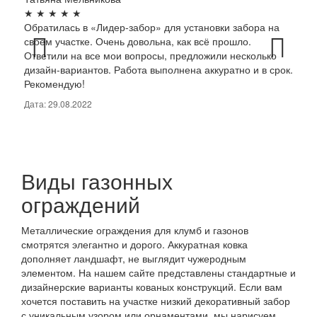
★
★
★
★
★
★
★
Обратилась в «Лидер-забор» для установки забора на
«Лид
своем участке. Очень довольна, как всё прошло.
забо
Ответили на все мои вопросы, предложили несколько
крас
дизайн-вариантов. Работа выполнена аккуратно и в срок.
проф
Рекомендую!
новы
Дата: 29.08.2022
Дата:
Виды газонных
ограждений
Металлические ограждения для клумб и газонов
смотрятся элегантно и дорого. Аккуратная ковка
дополняет ландшафт, не выглядит чужеродным
элементом. На нашем сайте представлены стандартные и
дизайнерские варианты кованых конструкций. Если вам
хочется поставить на участке низкий декоративный забор
с уникальным узором или орнаментами, мы нарисуем