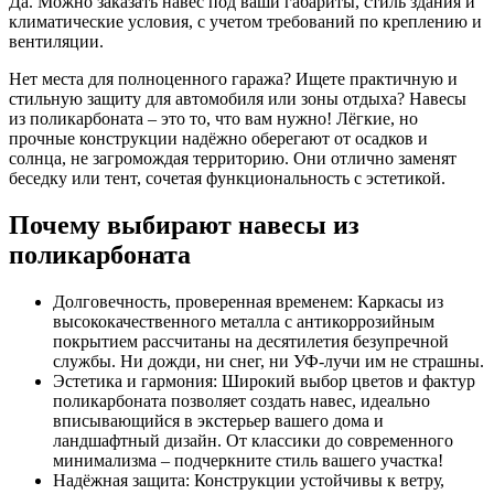
Да. Можно заказать навес под ваши габариты, стиль здания и
климатические условия, с учетом требований по креплению и
вентиляции.
Нет места для полноценного гаража? Ищете практичную и
стильную защиту для автомобиля или зоны отдыха? Навесы
из поликарбоната – это то, что вам нужно! Лёгкие, но
прочные конструкции надёжно оберегают от осадков и
солнца, не загромождая территорию. Они отлично заменят
беседку или тент, сочетая функциональность с эстетикой.
Почему выбирают навесы из
поликарбоната
Долговечность, проверенная временем: Каркасы из
высококачественного металла с антикоррозийным
покрытием рассчитаны на десятилетия безупречной
службы. Ни дожди, ни снег, ни УФ-лучи им не страшны.
Эстетика и гармония: Широкий выбор цветов и фактур
поликарбоната позволяет создать навес, идеально
вписывающийся в экстерьер вашего дома и
ландшафтный дизайн. От классики до современного
минимализма – подчеркните стиль вашего участка!
Надёжная защита: Конструкции устойчивы к ветру,