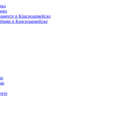
ика
рево
даменте в Красноармейске
лбами в Красноармейске
ми
ми
енте