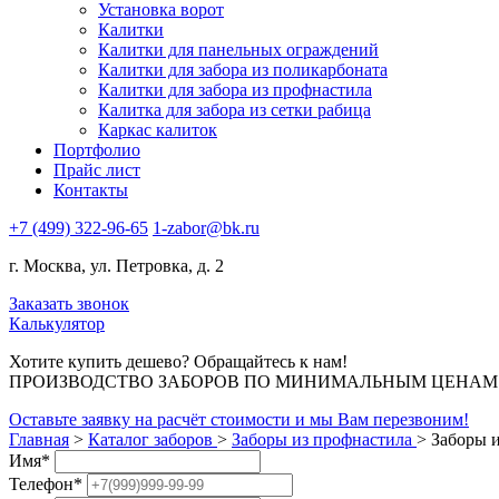
Установка ворот
Калитки
Калитки для панельных ограждений
Калитки для забора из поликарбоната
Калитки для забора из профнастила
Калитка для забора из сетки рабица
Каркас калиток
Портфолио
Прайс лист
Контакты
+7 (499) 322-96-65
1-zabor@bk.ru
г. Москва, ул. Петровка, д. 2
Заказать звонок
Калькулятор
Хотите купить дешево? Обращайтесь к нам!
ПРОИЗВОДСТВО ЗАБОРОВ ПО МИНИМАЛЬНЫМ ЦЕНАМ В 
Оставьте заявку на расчёт стоимости и мы Вам перезвоним!
Главная
>
Каталог заборов
>
Заборы из профнастила
>
Заборы и
Имя
*
Телефон
*