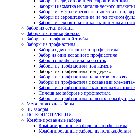
Заборы из двухстороннего евроштакетника
Заборы Шахматка из металлического штакетн
Заборы из металлического штакетника под де
Заборы из евроштакетника на ленточном фун
Заборы из евроштакетника с кирпичными сто
Забор из сетки рабицы
Заборы из поликарбоната
Заборы из профильной трубы
Заборы из профнастила
Забор из двухстороннего профнастила
Забор из оцинкованного профнастила
Забор из профнастила на 6 соток
Заборы из профнастила под камень
Заборы из профнастила под дерево
Заборы из профнастила на винтовых сваях
Заборы из профнастила с коваными элемента
Заборы из профнастила с кирпичными столба
Сплошные заборы из профнастила
Заборы из профнастила на ленточном фундам
Металлические заборы
3D заборы
ПО КОНСТРУКЦИИ
Комбинированные заборы
Комбинированные заборы из профнастила
Комбинированные заборы из поликарбоната