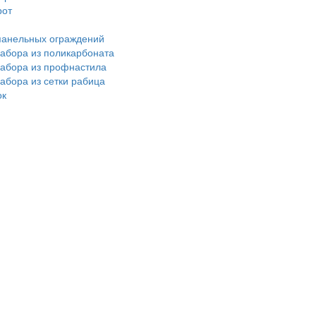
рот
панельных ограждений
забора из поликарбоната
забора из профнастила
забора из сетки рабица
ок