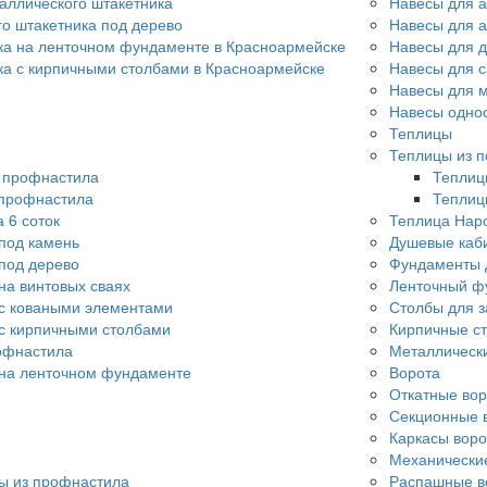
аллического штакетника
Навесы для 
го штакетника под дерево
Навесы для 
ка на ленточном фундаменте в Красноармейске
Навесы для 
ка с кирпичными столбами в Красноармейске
Навесы для 
Навесы для 
Навесы одно
Теплицы
Теплицы из п
о профнастила
Теплиц
 профнастила
Теплиц
 6 соток
Теплица Нар
под камень
Душевые каб
под дерево
Фундаменты 
на винтовых сваях
Ленточный ф
с коваными элементами
Столбы для з
с кирпичными столбами
Кирпичные ст
офнастила
Металлически
 на ленточном фундаменте
Ворота
Откатные вор
Секционные 
Каркасы воро
Механические
ы из профнастила
Распашные в