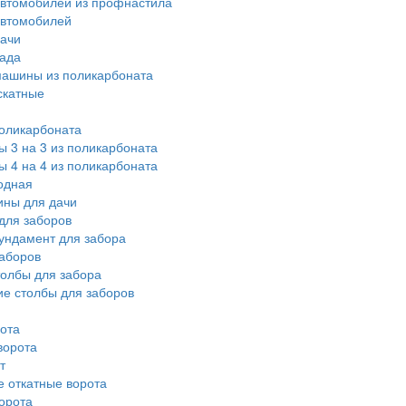
автомобилей из профнастила
автомобилей
дачи
сада
машины из поликарбоната
скатные
оликарбоната
ы 3 на 3 из поликарбоната
ы 4 на 4 из поликарбоната
одная
ины для дачи
для заборов
ундамент для забора
аборов
олбы для забора
е столбы для заборов
ота
ворота
т
 откатные ворота
орота