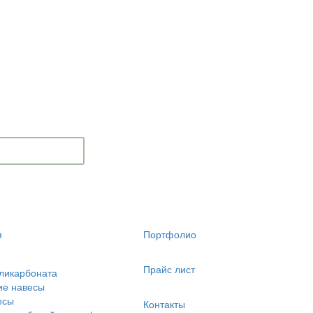
я
Портфолио
Прайс лист
ликарбоната
ие навесы
есы
Контакты