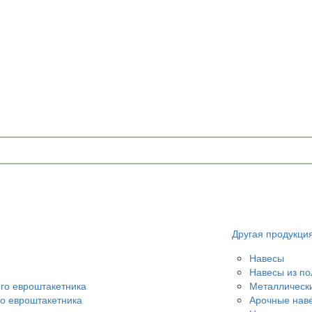
u
Другая продукци
Навесы
Навесы из по
ого евроштакетника
Металлическ
го евроштакетника
Арочные нав