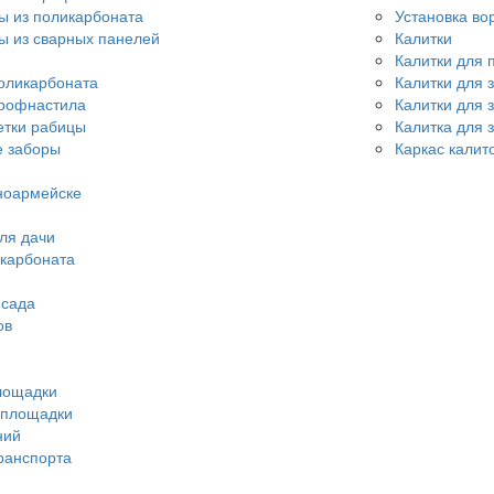
ы из поликарбоната
Установка во
ы из сварных панелей
Калитки
Калитки для 
оликарбоната
Калитки для 
профнастила
Калитки для 
етки рабицы
Калитка для 
 заборы
Каркас калит
ноармейске
ля дачи
икарбоната
 сада
ов
лощадки
 площадки
ний
ранспорта