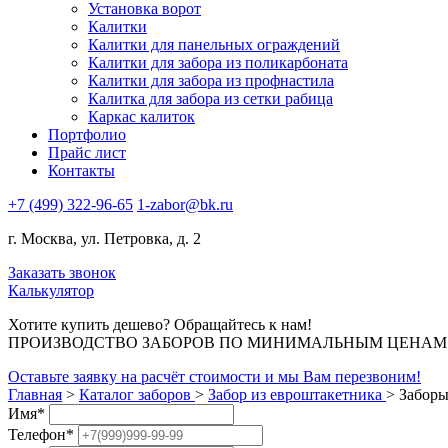
Установка ворот
Калитки
Калитки для панельных ограждений
Калитки для забора из поликарбоната
Калитки для забора из профнастила
Калитка для забора из сетки рабица
Каркас калиток
Портфолио
Прайс лист
Контакты
+7 (499) 322-96-65
1-zabor@bk.ru
г. Москва, ул. Петровка, д. 2
Заказать звонок
Калькулятор
Хотите купить дешево? Обращайтесь к нам!
ПРОИЗВОДСТВО ЗАБОРОВ ПО МИНИМАЛЬНЫМ ЦЕНАМ В 
Оставьте заявку на расчёт стоимости и мы Вам перезвоним!
Главная
>
Каталог заборов
>
Забор из евроштакетника
>
Заборы
Имя
*
Телефон
*