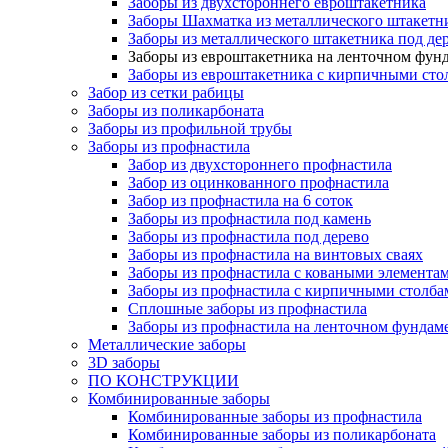
Заборы из двухстороннего евроштакетника
Заборы Шахматка из металлического штакетн
Заборы из металлического штакетника под де
Заборы из евроштакетника на ленточном фун
Заборы из евроштакетника с кирпичными сто
Забор из сетки рабицы
Заборы из поликарбоната
Заборы из профильной трубы
Заборы из профнастила
Забор из двухстороннего профнастила
Забор из оцинкованного профнастила
Забор из профнастила на 6 соток
Заборы из профнастила под камень
Заборы из профнастила под дерево
Заборы из профнастила на винтовых сваях
Заборы из профнастила с коваными элемента
Заборы из профнастила с кирпичными столба
Сплошные заборы из профнастила
Заборы из профнастила на ленточном фундам
Металлические заборы
3D заборы
ПО КОНСТРУКЦИИ
Комбинированные заборы
Комбинированные заборы из профнастила
Комбинированные заборы из поликарбоната