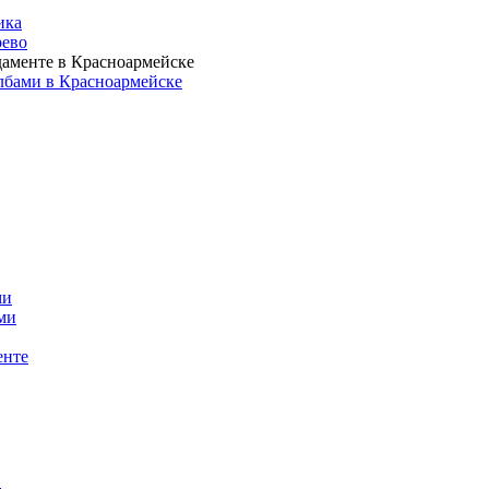
ика
рево
даменте в Красноармейске
лбами в Красноармейске
ми
ми
енте