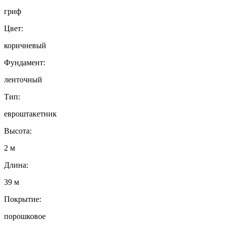
гриф
Цвет:
коричневый
Фундамент:
ленточный
Тип:
евроштакетник
Высота:
2 м
Длина:
39 м
Покрытие:
порошковое